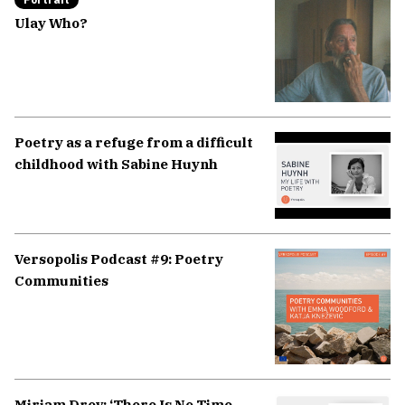
Ulay Who?
Poetry as a refuge from a difficult
childhood with Sabine Huynh
Versopolis Podcast #9: Poetry
Communities
Miriam Drev: ‘There Is No Time –